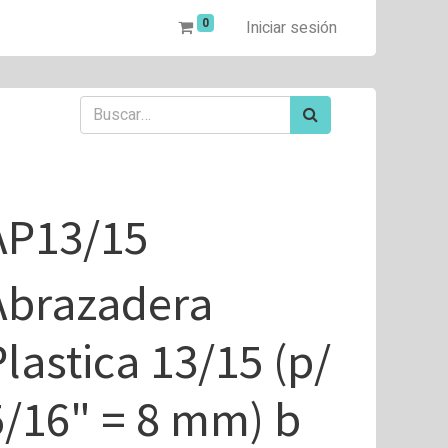
0
Iniciar sesión
AP13/15
Abrazadera
Plastica 13/15 (p/
5/16" = 8 mm) b