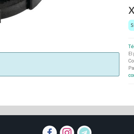
S
Té
El
Co
Pa
co