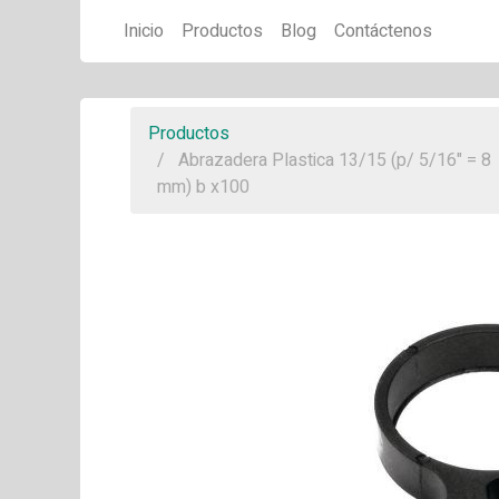
Inicio
Productos
Blog
Contáctenos
Productos
Abrazadera Plastica 13/15 (p/ 5/16" = 8
mm) b x100