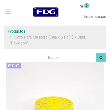
0
Iniciar sesión
Productos
Filtro Para Mascara (Caja x 6 Pc.) $ x Unid.
"Davidson"