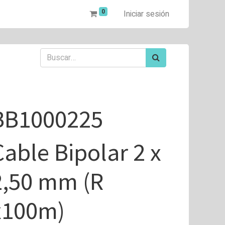
0
Iniciar sesión
BB1000225
Cable Bipolar 2 x
2,50 mm (R
x100m)