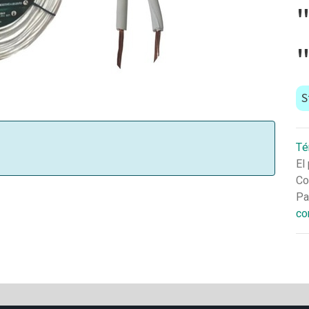
S
Té
El
Co
Pa
co