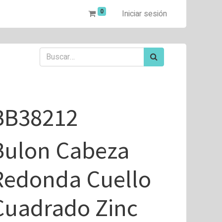
0
Iniciar sesión
BB38212
Bulon Cabeza
Redonda Cuello
Cuadrado Zinc