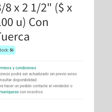
/8 x 2 1/2" ($ x
100 u) Con
Tuerca
tock:
Si
rminos y condiciones
 precio podrá ser actualizado sin previo aviso.
nsultar disponibilidad.
ra hacer un pedido contacte al vendedor o
muníquese
con nosotros.