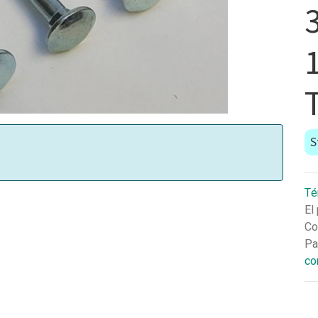
3
S
Té
El
Co
Pa
co