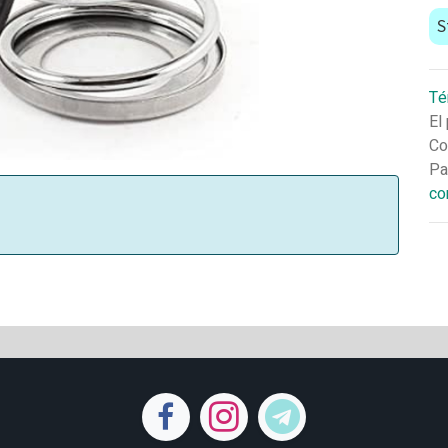
S
Té
El
Co
Pa
co