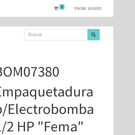
0
Iniciar sesión
BOM07380
Empaquetadura
p/Electrobomba
1/2 HP "Fema"