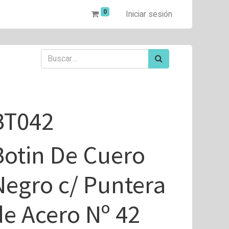
0
Iniciar sesión
BT042
Botin De Cuero
Negro c/ Puntera
de Acero Nº 42