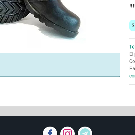
S
Té
El
Co
Pa
co