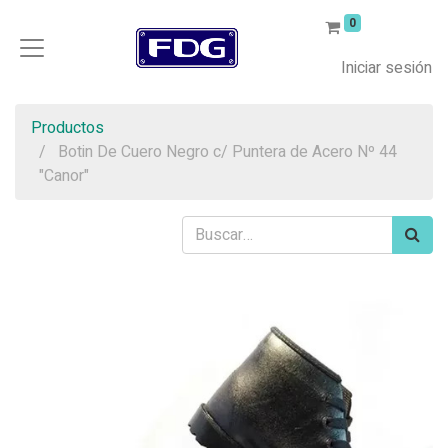
0
Iniciar sesión
Productos
Botin De Cuero Negro c/ Puntera de Acero Nº 44
"Canor"