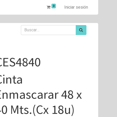
0
Iniciar sesión
CES4840
Cinta
Enmascarar 48 x
40 Mts.(Cx 18u)