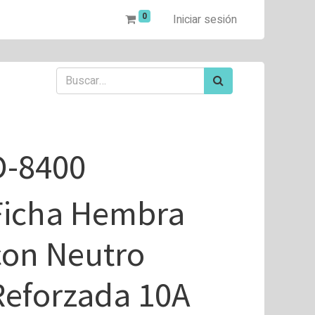
0
Iniciar sesión
D-8400
Ficha Hembra
con Neutro
Reforzada 10A