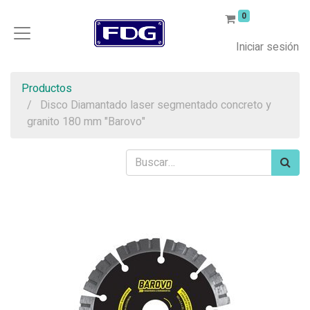
0
Iniciar sesión
Productos
Disco Diamantado laser segmentado concreto y
granito 180 mm "Barovo"