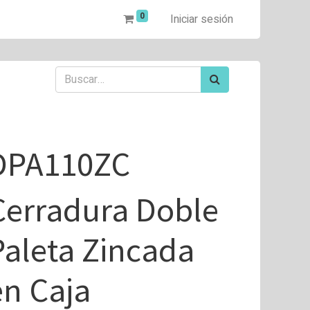
0
Iniciar sesión
DPA110ZC
Cerradura Doble
Paleta Zincada
en Caja