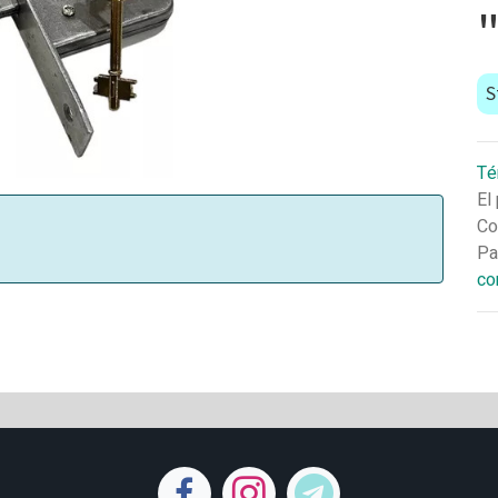
S
Té
El
Co
Pa
co