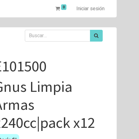
0
Iniciar sesión
E101500
Gnus Limpia
Armas
x240cc|pack x12