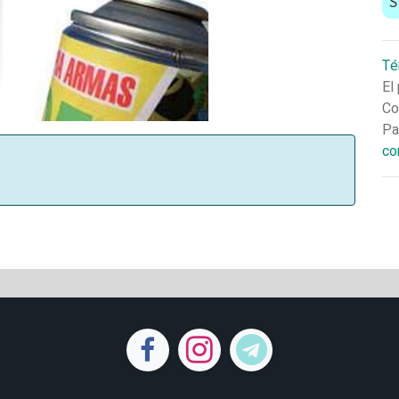
S
Té
El
Co
Pa
co