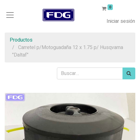
0
Iniciar sesión
Productos
Carretel p/Motoguadaña 12 x 1.75 p/ Husqvarna
"Daltaf"