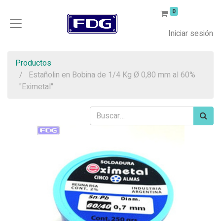
0
Iniciar sesión
Productos
Estañolin en Bobina de 1/4 Kg Ø 0,80 mm al 60%
"Eximetal"