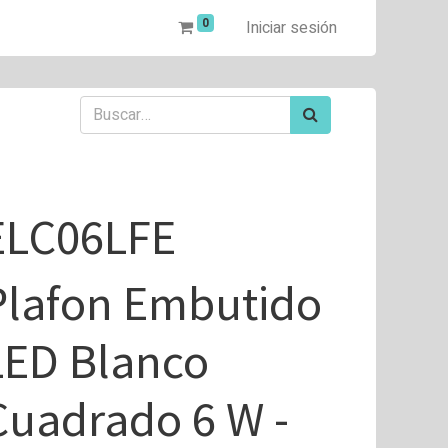
0
Iniciar sesión
ELC06LFE
Plafon Embutido
LED Blanco
Cuadrado 6 W -