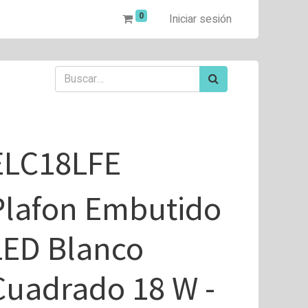
0
Iniciar sesión
ELC18LFE
Plafon Embutido
LED Blanco
Cuadrado 18 W -