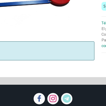
S
Té
El
Co
Pa
co