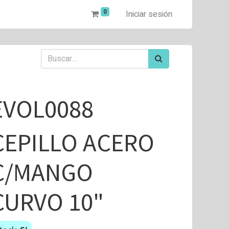
0
Iniciar sesión
EVOL0088
CEPILLO ACERO
C/MANGO
CURVO 10"