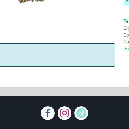
S
Té
El
Co
Pa
co