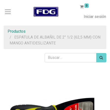
0
Iniciar sesión
Productos
ESPATULA DE ALBAÑIL DE 2" 1/2 (62,5 MM) CON
MANGO ANTIDESLIZANTE