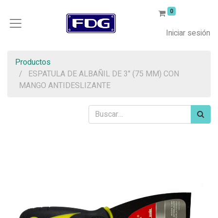
0
Iniciar sesión
Productos
ESPATULA DE ALBAÑIL DE 3" (75 MM) CON
MANGO ANTIDESLIZANTE