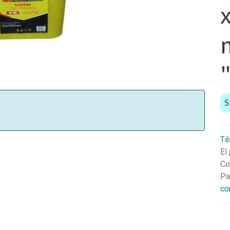
x
S
Té
El
Co
Pa
co