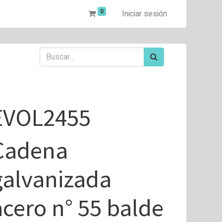
0
Iniciar sesión
EVOL2455
Cadena
galvanizada
acero n° 55 balde