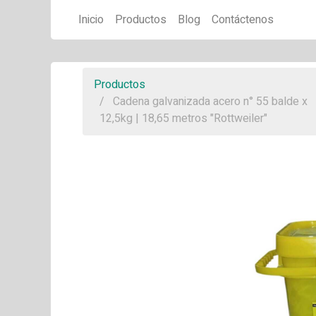
Inicio
Productos
Blog
Contáctenos
Productos
Cadena galvanizada acero n° 55 balde x
12,5kg | 18,65 metros "Rottweiler"