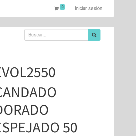
0
Iniciar sesión
EVOL2550
CANDADO
DORADO
ESPEJADO 50