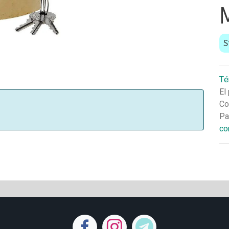
S
Té
El
Co
Pa
co