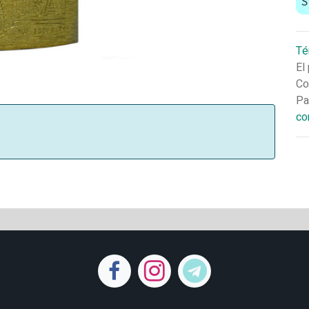
S
Té
El
Co
Pa
co