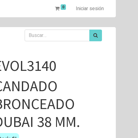
0
Iniciar sesión
EVOL3140
CANDADO
BRONCEADO
DUBAI 38 MM.