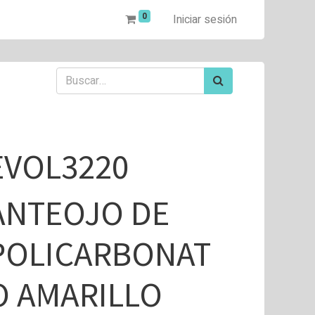
0
Iniciar sesión
EVOL3220
ANTEOJO DE
POLICARBONAT
O AMARILLO