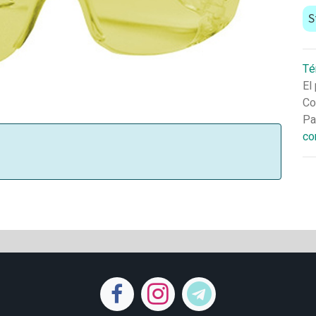
S
Té
El
Co
Pa
co