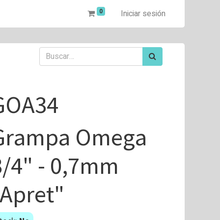
0
Iniciar sesión
GOA34
Grampa Omega
3/4" - 0,7mm
"Apret"