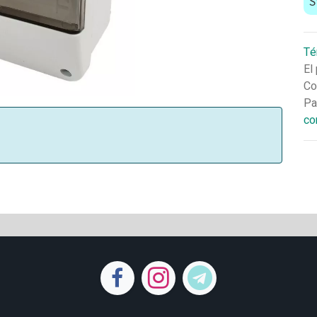
S
Té
El
Co
Pa
co