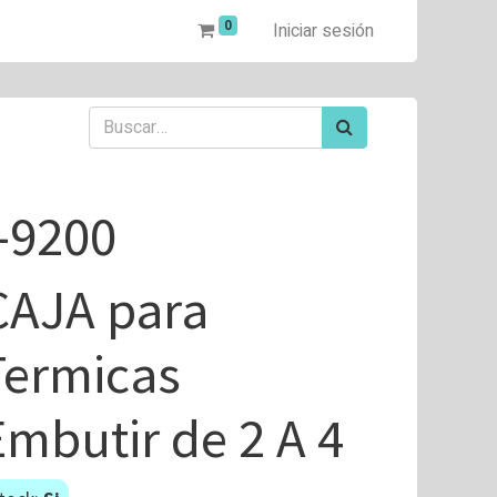
0
Iniciar sesión
I-9200
CAJA para
Termicas
Embutir de 2 A 4