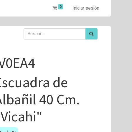
0
Iniciar sesión
IV0EA4
Escuadra de
Albañil 40 Cm.
"Vicahi"