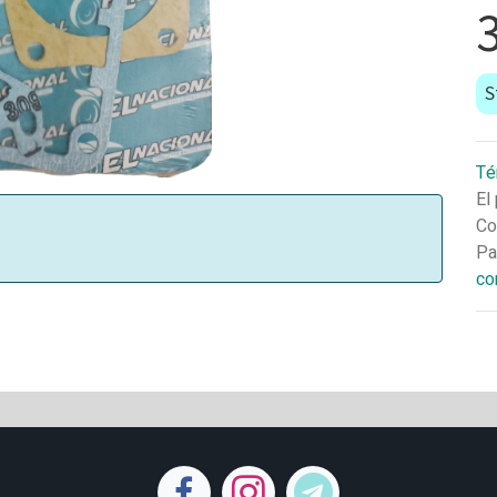
S
Té
El
Co
Pa
co