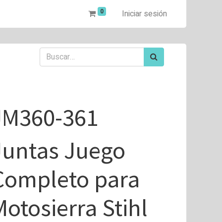
0
Iniciar sesión
JM360-361
Juntas Juego
Completo para
Motosierra Stihl