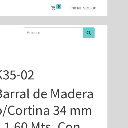
0
Iniciar sesión
K35-02
Barral de Madera
p/Cortina 34 mm
x 1,60 Mts. Con