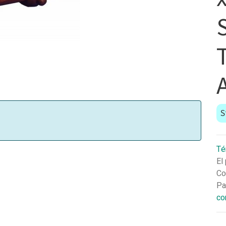
S
Té
El
Co
Pa
co