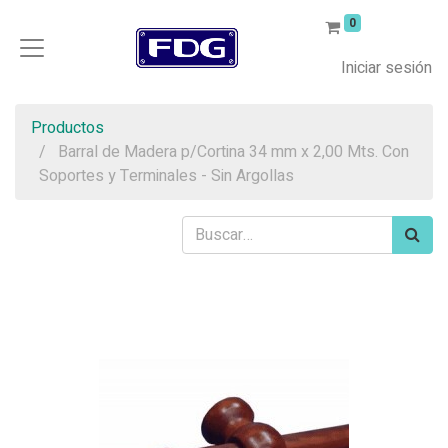
0
Iniciar sesión
Productos
Barral de Madera p/Cortina 34 mm x 2,00 Mts. Con
Soportes y Terminales - Sin Argollas