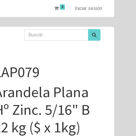
0
Iniciar sesión
LAP079
Arandela Plana
Hº Zinc. 5/16" B
2 kg ($ x 1kg)