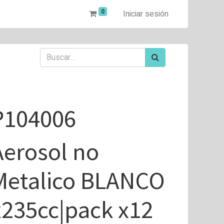
0
Iniciar sesión
P104006
Aerosol no
Metalico BLANCO
x235cc|pack x12