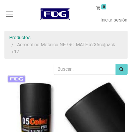
0
Iniciar sesión
Productos
Aerosol no Metalico NEGRO MATE x235cc|pack
x12