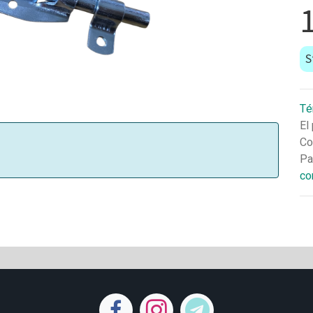
S
Té
El
Co
Pa
co