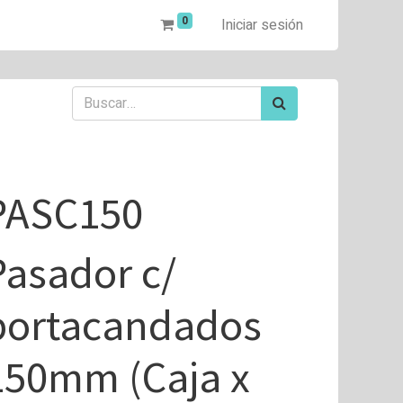
0
Iniciar sesión
PASC150
Pasador c/
portacandados
150mm (Caja x