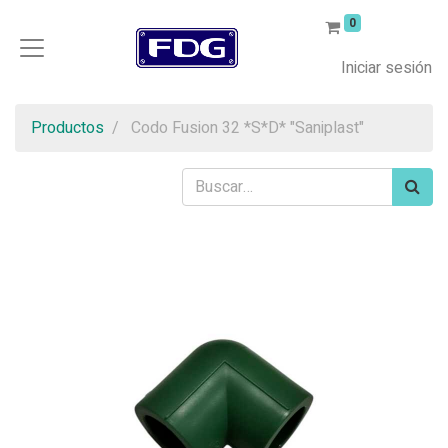
0
Iniciar sesión
Productos
Codo Fusion 32 *S*D* "Saniplast"