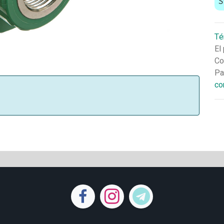
S
Té
El
Co
Pa
co