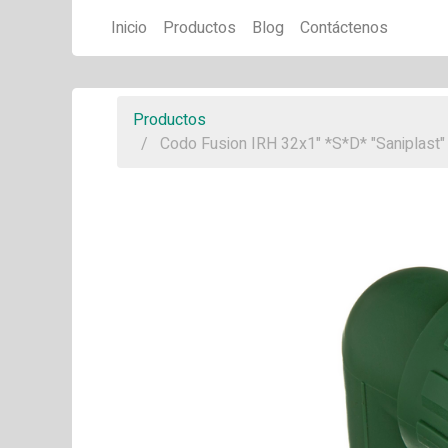
Inicio
Productos
Blog
Contáctenos
Productos
Codo Fusion IRH 32x1" *S*D* "Saniplast"