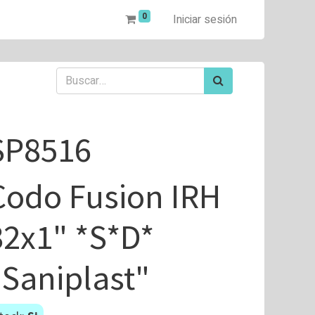
0
Iniciar sesión
SP8516
Codo Fusion IRH
32x1" *S*D*
"Saniplast"