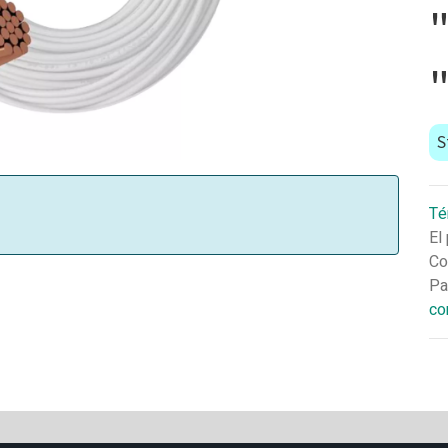
S
Té
El
Co
Pa
co