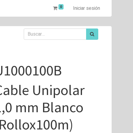
0
Iniciar sesión
U1000100B
Cable Unipolar
1,0 mm Blanco
(Rollox100m)